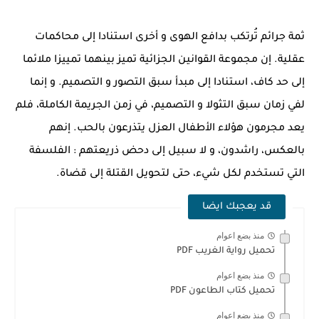
ثمة جرائم تُرتكب بدافع الهوى و أخرى استنادا إلى محاكمات
عقلية. إن مجموعة القوانين الجزائية تميز بينهما تمييزا ملائما
إلى حد كاف، استنادا إلى مبدأ سبق التصور و التصميم. و إنما
لفي زمان سبق التثولا و التصميم، في زمن الجريمة الكاملة، فلم
يعد مجرمون هؤلاء الأطفال العزل يتذرعون بالحب. إنهم
بالعكس، راشدون، و لا سبيل إلى دحض ذريعتهم : الفلسفة
التي تستخدم لكل شيء، حتى لتحويل القتلة إلى قضاة.
قد يعجبك ايضا
منذ بضع اعوام
تحميل رواية الغريب PDF
منذ بضع اعوام
تحميل كتاب الطاعون PDF
منذ بضع اعوام