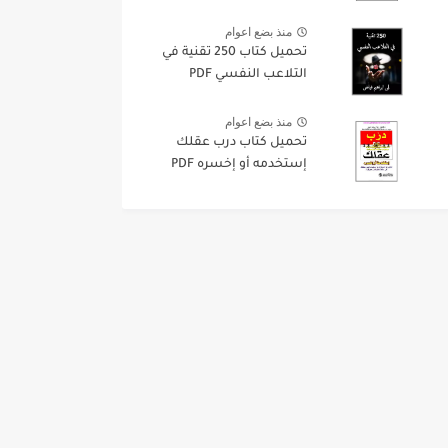
منذ بضع اعوام
تحميل كتاب 250 تقنية في
التلاعب النفسي PDF
منذ بضع اعوام
تحميل كتاب درب عقلك
إستخدمه أو إخسره PDF