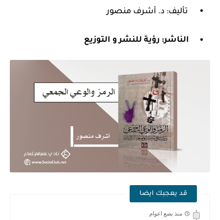
تأليف: د. أشرف منصور
الناشر:
رؤية للنشر و التوزيع
قد يعجبك ايضا
منذ بضع اعوام