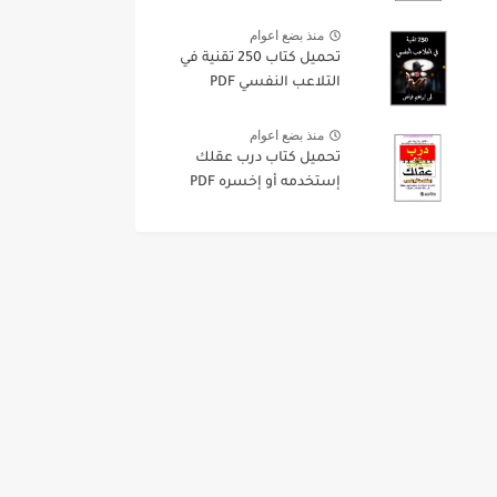
منذ بضع اعوام
تحميل كتاب 250 تقنية في
التلاعب النفسي PDF
منذ بضع اعوام
تحميل كتاب درب عقلك
إستخدمه أو إخسره PDF