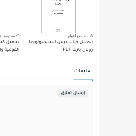
منذ بضع اعوام
منذ بضع اع
تحميل كتاب درس السيميولوجيا
تحميل كتا
رولان بارت PDF
القومية وال
تعليقات
إرسال تعليق