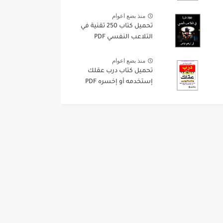
منذ بضع اعوام
تحميل كتاب 250 تقنية في
التلاعب النفسي PDF
منذ بضع اعوام
تحميل كتاب درب عقلك
إستخدمه أو إخسره PDF