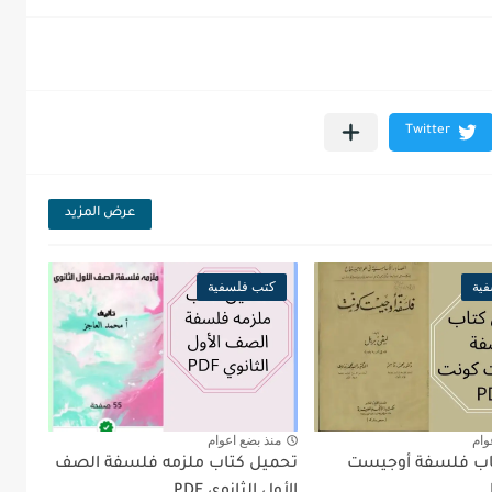
عرض المزيد
ية
كتب فلسفية
وام
منذ بضع اعوام
اب فلسفة أوجيست
تحميل كتاب ملزمه فلسفة الصف