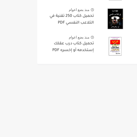
منذ بضع اعوام
تحميل كتاب 250 تقنية في
التلاعب النفسي PDF
منذ بضع اعوام
تحميل كتاب درب عقلك
إستخدمه أو إخسره PDF