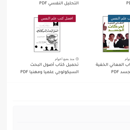
التحليل النفسي PDF
 علم النفس
افضل كتب علم النفس
وام
منذ بضع اعوام
ب المعاني الخفية
تحميل كتاب أصول البحث
د PDF
السيكولوجي علميا ومهنيا PDF