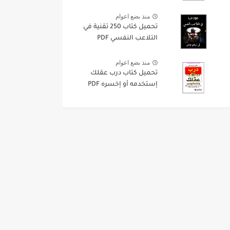
منذ بضع اعوام
تحميل كتاب 250 تقنية في
التلاعب النفسي PDF
منذ بضع اعوام
تحميل كتاب درب عقلك
إستخدمه أو إخسره PDF