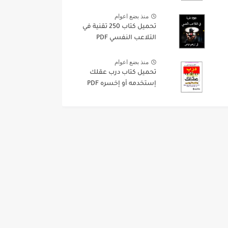
منذ بضع اعوام
تحميل كتاب 250 تقنية في
التلاعب النفسي PDF
منذ بضع اعوام
تحميل كتاب درب عقلك
إستخدمه أو إخسره PDF