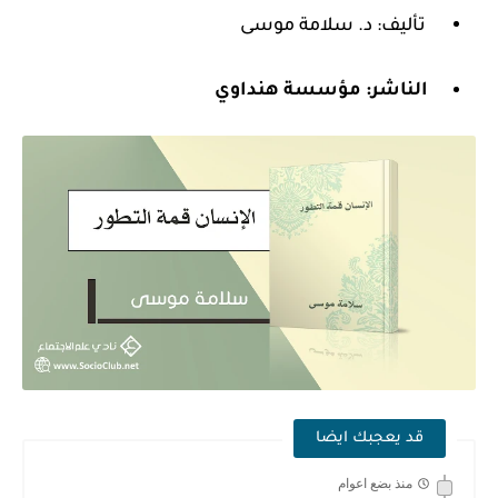
تأليف: د. سلامة موسى
الناشر:
مؤسسة هنداوي
قد يعجبك ايضا
منذ بضع اعوام