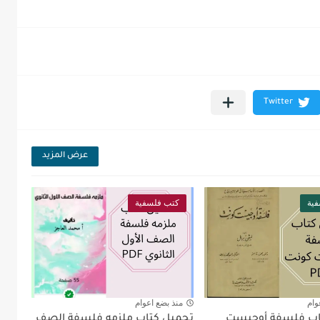
عرض المزيد
ية
كتب فلسفية
وام
منذ بضع اعوام
اب فلسفة أوجيست
تحميل كتاب ملزمه فلسفة الصف