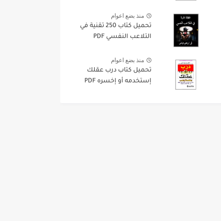
منذ بضع اعوام
تحميل كتاب 250 تقنية في
التلاعب النفسي PDF
منذ بضع اعوام
تحميل كتاب درب عقلك
إستخدمه أو إخسره PDF