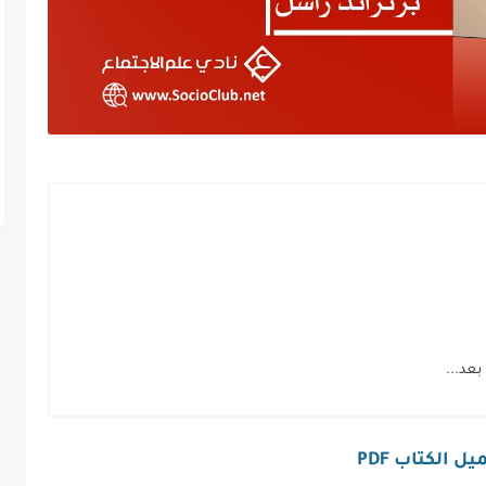
عد...
ل الكتاب PDF