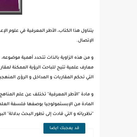
يتناول هذا الكتاب، الأطر المعرفية في علوم الإع
الإتصال.
و من هذه الزاوية بالذات تتحدد أهمية موضوعه، و
معارف علمية تتيح للباحث الرؤية الممكنة لمقار
التي تحكم المقاربات و المداخل و الرؤى المنهجي
و مادة "الأطر المعرفية" تختلف عن علم المناهج،
المادة من الإبستمولوجيا بوصفها فلسفة العلم
"نظرياته و التي قادت إلى تطور البحث بدلالة" ال
قد يعجبك ايضا