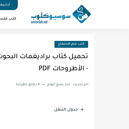
أرشيف 
كتب فلس
كتب علم الاجتماع
تحميل كتاب براديغمات البحوث 
- الأطروحات PDF
اخر تحديث :
منذ بضع اعوام
4 دقائق للقراءة
جدول التنقل