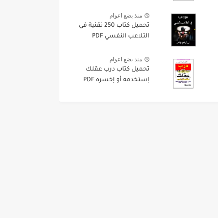
منذ بضع اعوام
تحميل كتاب 250 تقنية في
التلاعب النفسي PDF
منذ بضع اعوام
تحميل كتاب درب عقلك
إستخدمه أو إخسره PDF