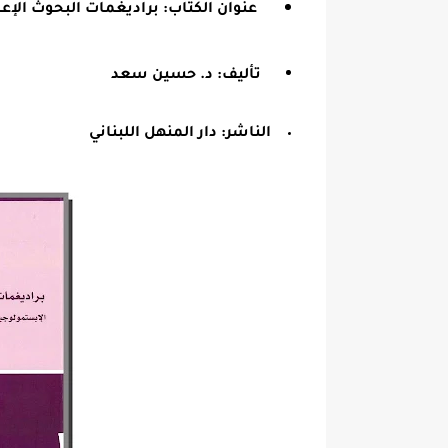
عنوان الكتاب: براديغمات البحوث الإعلا
تأليف: د. حسين سعد
الناشر: دار المنهل اللبناني