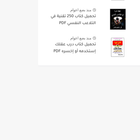
منذ بضع اعوام
تحميل كتاب 250 تقنية في
التلاعب النفسي PDF
منذ بضع اعوام
تحميل كتاب درب عقلك
إستخدمه أو إخسره PDF