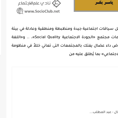
ل سياقات اجتماعية جيدة ومنظبطة ومنطقية وعادلة في بيئة
صحية ومناخ نظيف، وتتوافر في مكوناتها سمات مجتمع «الجودة الاجتماعية Social Quality»، .. و«اللغة
عراض داء عضال يفتك بالمجتمعات التى تعاني خللاً في منظومة
لاجتماعي» بما يُطلق عليه من
 - عبد المطلب...