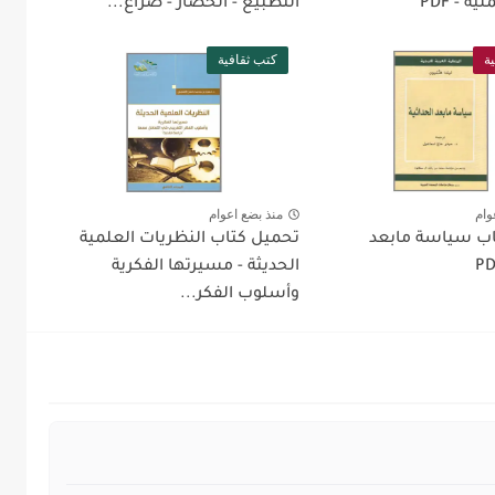
 - PDF
التطبيع - الحصار - صراع...
ة
كتب ثقافية
وام
منذ بضع اعوام
اب سياسة مابعد
تحميل كتاب النظريات العلمية
الحديثة - مسيرتها الفكرية
وأسلوب الفكر...