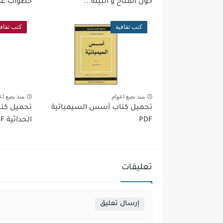
حول المناخ و البيئة...
خطوات عملية
كتب ثقافية
كتب ثقافي
منذ بضع اعوام
منذ بضع اع
تحميل كتاب أسس السيميائية
تحميل كت
PDF
الحداثية PDF
تعليقات
إرسال تعليق