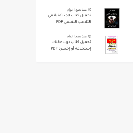
منذ بضع اعوام
تحميل كتاب 250 تقنية في
التلاعب النفسي PDF
منذ بضع اعوام
تحميل كتاب درب عقلك
إستخدمه أو إخسره PDF