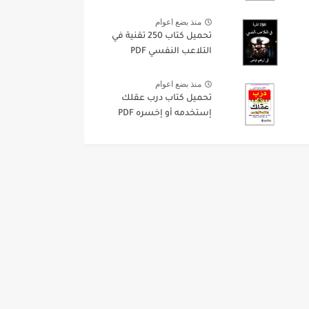
منذ بضع اعوام
تحميل كتاب 250 تقنية في
التلاعب النفسي PDF
منذ بضع اعوام
تحميل كتاب درب عقلك
إستخدمه أو إخسره PDF