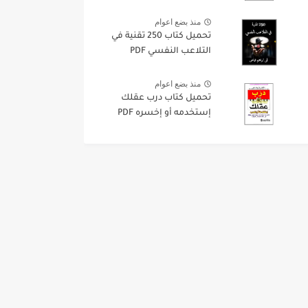
منذ بضع اعوام
تحميل كتاب 250 تقنية في
التلاعب النفسي PDF
منذ بضع اعوام
تحميل كتاب درب عقلك
إستخدمه أو إخسره PDF