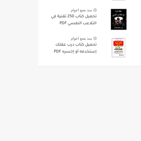
منذ بضع اعوام
تحميل كتاب 250 تقنية في
التلاعب النفسي PDF
منذ بضع اعوام
تحميل كتاب درب عقلك
إستخدمه أو إخسره PDF