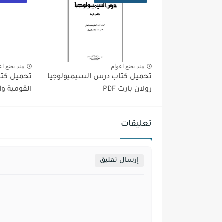
منذ بضع اعوام
منذ بضع اع
تحميل كتاب درس السيميولوجيا
تحميل كتا
رولان بارت PDF
القومية وال
تعليقات
إرسال تعليق