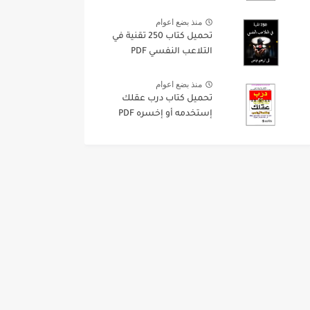
منذ بضع اعوام
تحميل كتاب 250 تقنية في
التلاعب النفسي PDF
منذ بضع اعوام
تحميل كتاب درب عقلك
إستخدمه أو إخسره PDF