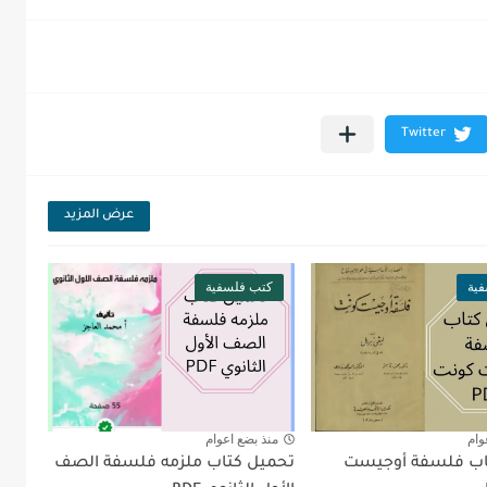
عرض المزيد
ية
كتب فلسفية
وام
منذ بضع اعوام
اب فلسفة أوجيست
تحميل كتاب ملزمه فلسفة الصف