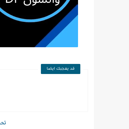
قد يعجبك ايضا
تحمي