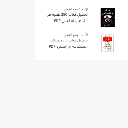
منذ بضع اعوام
تحميل كتاب 250 تقنية في
التلاعب النفسي PDF
منذ بضع اعوام
تحميل كتاب درب عقلك
إستخدمه أو إخسره PDF