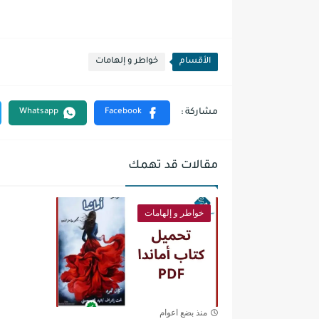
الأقسام
خواطر و إلهامات
مقالات قد تهمك
خواطر و إلهامات
منذ بضع اعوام