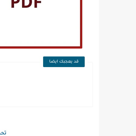
قد يعجبك ايضا
تحمي