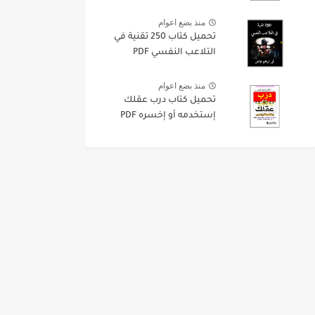
منذ بضع اعوام
تحميل كتاب 250 تقنية في
التلاعب النفسي PDF
منذ بضع اعوام
تحميل كتاب درب عقلك
إستخدمه أو إخسره PDF