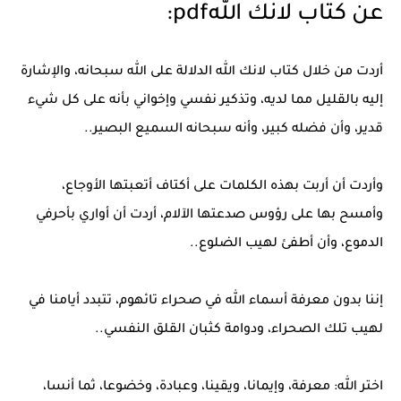
عن كتاب لانك اللهpdf:
أردت من خلال كتاب لانك الله الدلالة على الله سبحانه، والإشارة
إليه بالقليل مما لديه، وتذكير نفسي وإخواني بأنه على كل شيء
قدير، وأن فضله كبير، وأنه سبحانه السميع البصير..
وأردت أن أربت بهذه الكلمات على أكتاف أتعبتها الأوجاع،
وأمسح بها على رؤوس صدعتها الآلام، أردت أن أواري بأحرفي
الدموع، وأن أطفئ لهيب الضلوع..
إننا بدون معرفة أسماء الله في صحراء تائهوم، تتبدد أيامنا في
لهيب تلك الصحراء، ودوامة كثبان القلق النفسي..
اختر الله: معرفة، وإيمانا، ويقينا، وعبادة، وخضوعا، ثما أنسا،