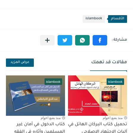
الأقسام
islambook
مقالات قد تهمك
عرض المزيد
islambook
islambook
منذ بضع اعوام
منذ بضع اعوام
تحميل كتاب البركان الهائل في
كتاب الدخول في أمان غير
آليات الاجتهاد الإصلاحي
المسلمين وآثاره في الفقه