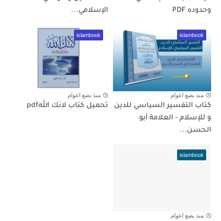
وحدوده PDF
الإسلامي...
islambook
islambook
منذ بضع اعوام
منذ بضع اعوام
كتاب التفسير السياسي للدين
تحميل كتاب لانك اللهpdf
و للإسلام - العلامة أبو
الحسن...
islambook
منذ بضع اعوام