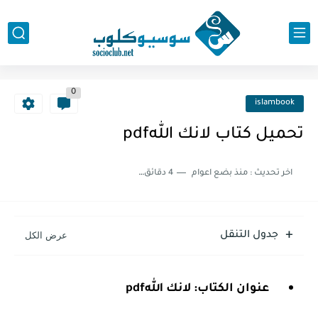
0
islambook
تحميل كتاب لانك اللهpdf
اخر تحديث :
منذ بضع اعوام
4 دقائق للقراءة
جدول التنقل
عنوان الكتاب: لانك اللهpdf