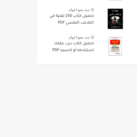
منذ بضع اعوام
تحميل كتاب 250 تقنية في
التلاعب النفسي PDF
منذ بضع اعوام
تحميل كتاب درب عقلك
إستخدمه أو إخسره PDF