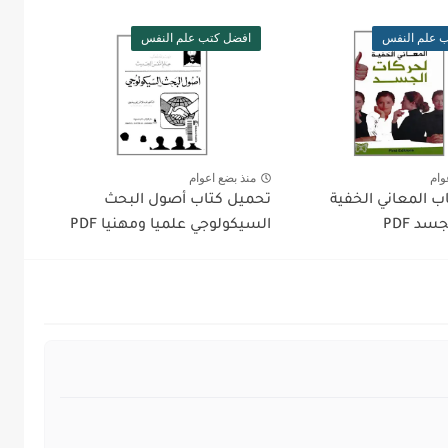
 علم النفس
افضل كتب علم النفس
وام
منذ بضع اعوام
ب المعاني الخفية
تحميل كتاب أصول البحث
د PDF
السيكولوجي علميا ومهنيا PDF