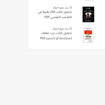
منذ بضع اعوام
تحميل كتاب 250 تقنية في
التلاعب النفسي PDF
منذ بضع اعوام
تحميل كتاب درب عقلك
إستخدمه أو إخسره PDF