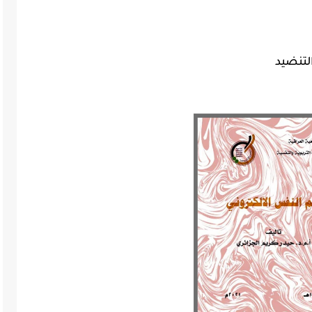
لتنضيد