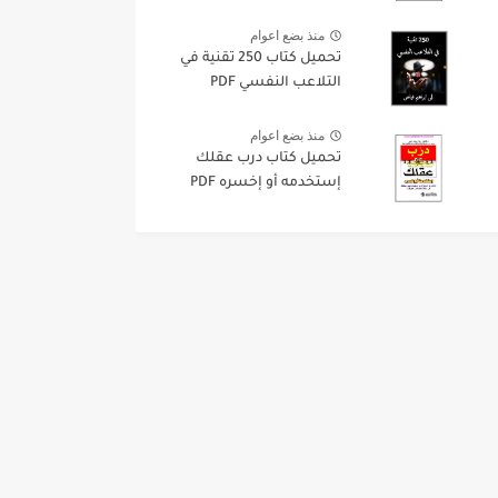
منذ بضع اعوام
تحميل كتاب 250 تقنية في
التلاعب النفسي PDF
منذ بضع اعوام
تحميل كتاب درب عقلك
إستخدمه أو إخسره PDF