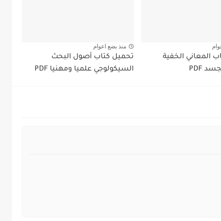
وام
منذ بضع اعوام
ب المعاني الخفية
تحميل كتاب أصول البحث
د PDF
السيكولوجي علميا ومهنيا PDF