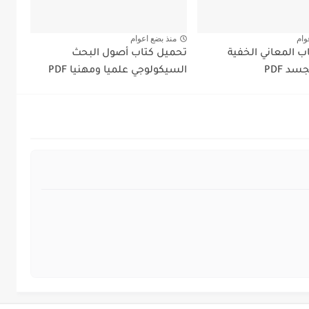
وام
منذ بضع اعوام
ب المعاني الخفية
تحميل كتاب أصول البحث
د PDF
السيكولوجي علميا ومهنيا PDF