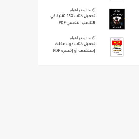
منذ بضع اعوام
تحميل كتاب 250 تقنية في
التلاعب النفسي PDF
منذ بضع اعوام
تحميل كتاب درب عقلك
إستخدمه أو إخسره PDF