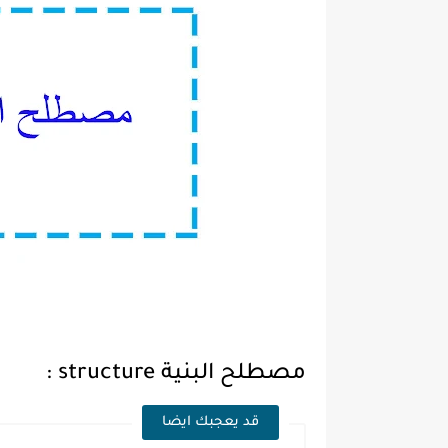
مصطلح البنية structure :
قد يعجبك ايضا