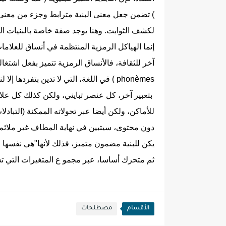
) تضمن جعل معنى البنية مترابط وجزء من معنى 
لكشف الثوابت. وهنا يوجد صفة‏ خاصة بالبنيات الت
إنما الهياكل الرمزية المنتظمة في أنساق للعلاما
آخر للثقافة، فالأنساق الرمزية تتميز بفعل اشتغال
phonèmes
‏ ) في اللغة، التي لا تدين بتفردها إ
بتعبیر آخر، كل عنصر تبايني، ولكن كذلك كل علا
للأماكن، ولکن أيضا عبر تحولاته الممكنة (التبادلات،
دون محتوى، سيتبين في نهاية المطاف غير ملائم.
يكن للبنية مضمون متميز، فذلك لأنها‏"هي نفسها 
ثم متحرك أساسا، عبر مجمو ع المتغيرات التي تس
الأقسام
مصطلحات