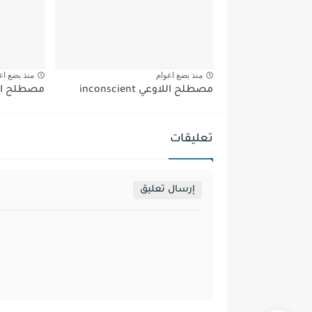
منذ بضع اعوام
منذ بضع اع
مصطلح اللاوعي inconscient
مصطلح البنية re
تعليقات
إرسال تعليق