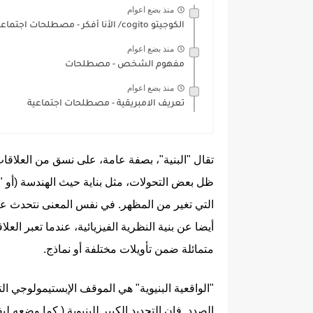
منذ بضع اعوام
الكوجيتو cogito/ الأنا أفكر - مصطلحات اجتماعية
منذ بضع اعوام
مفهوم الشخص - مصطلحات
منذ بضع اعوام
تعريف الامبريقية - مصطلحات اجتماعية
تقال "البنية"، بصفة عامة، على نسق من العلاقات
ظل بعض التحولات، مثل بناية حيث الهندسة (أو "ال
التي تغير من المظهر. في نفس المعنى نتحدث عن
أيضا عن بنية النظرية الفيزيائية، عندما تعبر ال
متمائلة ضمن تأويلات مختلفة أو نماذج.
"الواقعية البنيوية" هي الموقف الإبستيمولوجي ال
الصدد. فإن التجديد الكبير للبنيوية ( كما وضعه