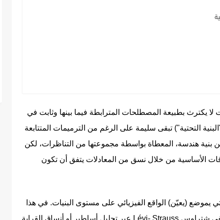
 لا يكترث بطبيعة المصطلحات المترابطة فيما بينها وثابت في
بنية التحتية") تبقى سليمة على الرغم من الترميمات المتتابعة
 بنية هندسة، المعطاة بواسطة مجموعتها من التناظرات، لکن
علاقات الأساسية من خلال نسق من المعادلات يتفق أن تكون
تي يموضع (يعيّن) الواقع الفيزيائي على مستوى البنيات. في هذا
 ليفي شتراوس
Lévi- Strauss
‏ عبر تحليل‏ أساطير أو أنساق‏ القرابة