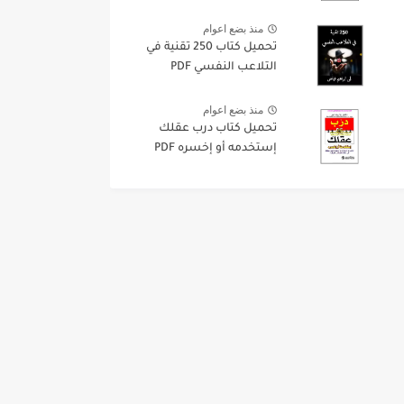
منذ بضع اعوام
تحميل كتاب 250 تقنية في
التلاعب النفسي PDF
منذ بضع اعوام
تحميل كتاب درب عقلك
إستخدمه أو إخسره PDF