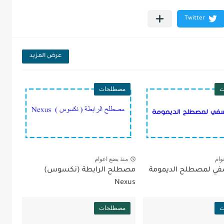
عرض المزيد
ت
مصطلحات
وام
منذ بضع اعوام
ي لمصطلح الديمومة
مصطلح الرابطة (نكسوس)
Nexus
ت
مصطلحات