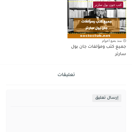
كتب جون بول سارتر
منذ بضع اعوام
جميع كتب ومؤلفات جان بول
سارتر
تعليقات
إرسال تعليق